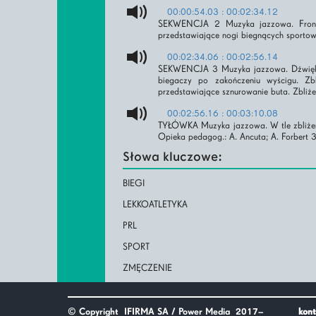
00:00:54.03 : 00:02:34.12
SEKWENCJA 2 Muzyka jazzowa. Frontal
przedstawiające nogi biegnących sportow
00:02:34.06 : 00:02:56.14
SEKWENCJA 3 Muzyka jazzowa. Dźwięk 
biegaczy po zakończeniu wyścigu. Zbl
przedstawiające sznurowanie buta. Zbliż
00:02:56.16 : 00:03:10.08
TYŁÓWKA Muzyka jazzowa. W tle zbliżenie
Opieka pedagog.: A. Ancuta; A. Forbert
Słowa kluczowe:
BIEGI
LEKKOATLETYKA
PRL
SPORT
ZMĘCZENIE
© Copyright
IFIRMA SA / Power Media
2017–
kont