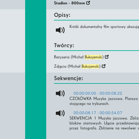
Stadion - 800mm
Opisy:
Krótki dokumentalny film sportowy ukazu
Twórcy:
Reżyseria (Michał
Bukojemski
)
Zdjęcia (Michał
Bukojemski
)
Sekwencje:
00:00:00.00 : 00:00:08.22
CZOŁÓWKA Muzyka jazzowa. Plansza z t
stojącego na trybunach.
00:00:08.17 : 00:00:54.07
SEKWENCJA 1 Muzyka jazzowa. Zbliżen
bloków startowych. Ujęcie przedstawiaj
przez fotografa. Zbliżenie na rewolwer 
zza siatki ujęcie przedstawiające młociar