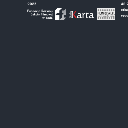
2025
42 
etiu
reda