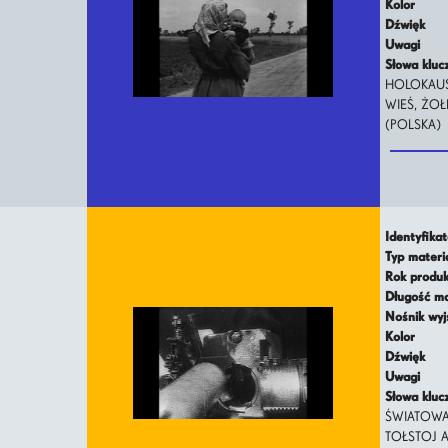
Kolor
Dźwięk
Uwagi
Słowa klu
HOLOKAUST
WIEŚ, ŻOŁ
(POLSKA)
Identyfika
Typ mater
Rok produ
Długość m
Nośnik wy
Kolor
Dźwięk
Uwagi
Słowa klu
ŚWIATOWA 
TOŁSTOJ A