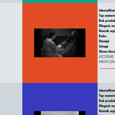
Identyfika
Typ mater
Rok produ
Długość m
Nośnik wy
Kolor
Dźwięk
Uwagi
Słowa klu
LECZENIE,
MEDYCZNA,
Identyfika
Typ mater
Rok produ
Długość m
Nośnik wy