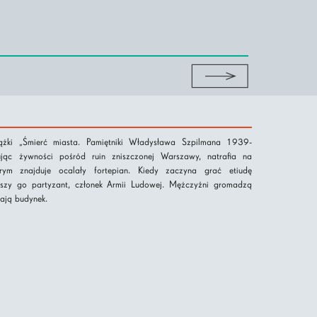
ążki „Śmierć miasta. Pamiętniki Władysława Szpilmana 1939-
jąc żywności pośród ruin zniszczonej Warszawy, natrafia na
ym znajduje ocalały fortepian. Kiedy zaczyna grać etiudę
yszy go partyzant, członek Armii Ludowej. Mężczyźni gromadzą
ają budynek.