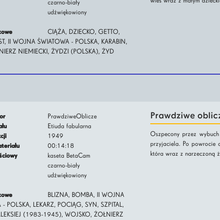
wieś wraz z małym dzieck
czarno-biały
udźwiękowiony
czowe
CIĄŻA, DZIECKO, GETTO,
, II WOJNA ŚWIATOWA - POLSKA, KARABIN,
NIERZ NIEMIECKI, ŻYDZI (POLSKA), ŻYD
Prawdziwe oblic
tor
PrawdziweOblicze
iału
Etiuda fabularna
Oszpecony przez wybuch ż
kcji
1949
przyjaciela. Po powrocie 
ateriału
00:14:18
która wraz z narzeczoną żo
jściowy
kaseta BetaCam
czarno-biały
udźwiękowiony
czowe
BLIZNA, BOMBA, II WOJNA
- POLSKA, LEKARZ, POCIĄG, SYN, SZPITAL,
LEKSIEJ (1983-1945), WOJSKO, ŻOŁNIERZ