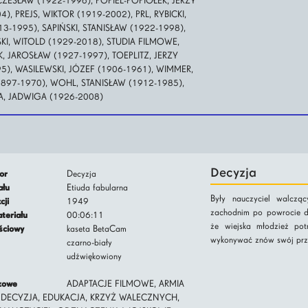
 CZESŁAW (1922-1996), POPIEL-POPIOŁEK, JERZY
), PREJS, WIKTOR (1919-2002), PRL, RYBICKI,
13-1995), SAPIŃSKI, STANISŁAW (1922-1998),
I, WITOLD (1929-2018), STUDIA FILMOWE,
, JAROSŁAW (1927-1997), TOEPLITZ, JERZY
5), WASILEWSKI, JÓZEF (1906-1961), WIMMER,
897-1970), WOHL, STANISŁAW (1912-1985),
, JADWIGA (1926-2008)
Decyzja
tor
Decyzja
iału
Etiuda fabularna
Były nauczyciel walczą
kcji
1949
zachodnim po powrocie do 
ateriału
00:06:11
że wiejska młodzież pot
jściowy
kaseta BetaCam
wykonywać znów swój pr
czarno-biały
udźwiękowiony
czowe
ADAPTACJE FILMOWE, ARMIA
 DECYZJA, EDUKACJA, KRZYŻ WALECZNYCH,