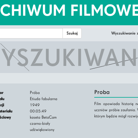
RCHIWUM FILMOW
Wyszukiwanie
YSZUKIWAN
Proba
tor
Próba
iału
Etiuda fabularna
Film opowiada historię 
kcji
1949
uczniów próbie zaufania. 
ateriału
00:05:49
którym będzie mógł rozwija
jściowy
kaseta BetaCam
czarno-biały
udźwiękowiony