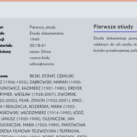
Pierwsze etiudy
tor
Pierwsze_etiudy
iału
Etiuda dokumentalna
Etiuda dokumentuje pow
kcji
1949
oddanym do ich użytku ate
ateriału
00:18:41
krytyka przedwojennej polsk
jściowy
taśma 35mm
czarno-biały
udźwiękowiony
czowe
BILSKI, DONAT, CĘKALSKI,
 (1906-1952), DĄBROWSKI, MARIAN (1900-
JUNOWICZ, KAZIMIERZ (1901-1980), DREYER,
RYMER, WIESŁAW (1928-2007), DWORNIK,
22-2002), FILAR, ZENON (1922-2001), KINO -
 I REALIZACJA, KOZIERSKA, MARIA (1922-
ASKOWSKI, WŁODZIMIERZ (1914-1990), ŁÓDŹ,
 JANUSZ (1920-1998), OLEJNICZAK, JAN
 OLEJNICZAK, MARIA (1923-1989), PAŃSTWOWA
ZKOŁA FILMOWA TELEWIZYJNA I TEATRALNA,