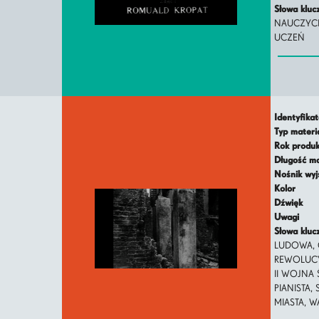
Słowa klu
NAUCZYCI
UCZEŃ
Identyfika
Typ mater
Rok produ
Długość m
Nośnik wy
Kolor
Dźwięk
Uwagi
Słowa klu
LUDOWA, 
REWOLUCY
II WOJNA
PIANISTA,
MIASTA, 