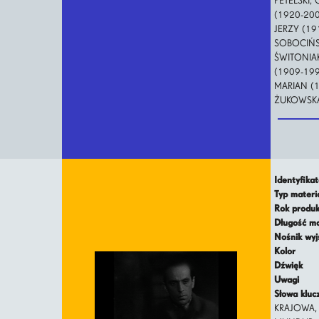
PETELSKI,
(1920-2004
JERZY (19
SOBOCIŃSK
ŚWITONIAK
(1909-199
MARIAN (1
ŻUKOWSKA
Identyfika
Typ mater
Rok produ
Długość m
Nośnik wy
Kolor
Dźwięk
Uwagi
Słowa klu
KRAJOWA,