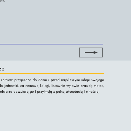
iem.
ze
ołnierz przyjeżdża do domu i przed najbliższymi udaje swojego
do jednostki, za namową kolegi, listownie wyjawia prawdę matce,
łnierza odszukują go i przyjmują z pełną akceptacją i miłością.