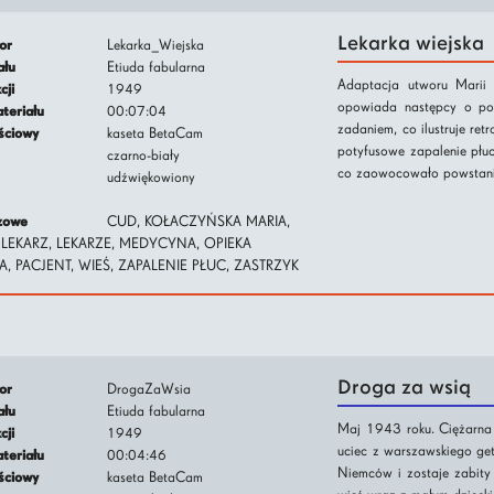
Lekarka wiejska
tor
Lekarka_Wiejska
iału
Etiuda fabularna
Adaptacja utworu Marii 
kcji
1949
opowiada następcy o poc
ateriału
00:07:04
zadaniem, co ilustruje ret
jściowy
kaseta BetaCam
potyfusowe zapalenie płuc
czarno-biały
co zaowocowało powstani
udźwiękowiony
czowe
CUD, KOŁACZYŃSKA MARIA,
 LEKARZ, LEKARZE, MEDYCYNA, OPIEKA
 PACJENT, WIEŚ, ZAPALENIE PŁUC, ZASTRZYK
Droga za wsią
tor
DrogaZaWsia
iału
Etiuda fabularna
Maj 1943 roku. Ciężarna
kcji
1949
uciec z warszawskiego ge
ateriału
00:04:46
Niemców i zostaje zabity
jściowy
kaseta BetaCam