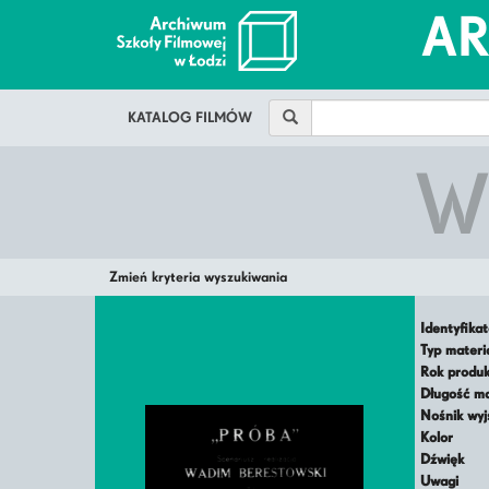
A
KATALOG FILMÓW
W
Zmień kryteria wyszukiwania
Identyfika
Typ mater
Rok produ
Długość m
Nośnik wy
Kolor
Dźwięk
Uwagi