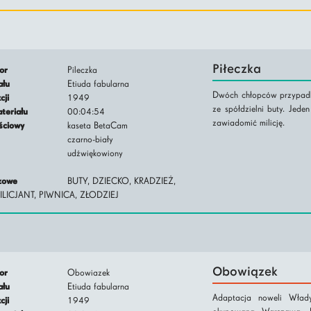
Piłeczka
tor
Pileczka
iału
Etiuda fabularna
Dwóch chłopców przypadko
kcji
1949
ze spółdzielni buty. Jede
ateriału
00:04:54
zawiadomić milicję.
jściowy
kaseta BetaCam
czarno-biały
udźwiękowiony
czowe
BUTY, DZIECKO, KRADZIEŻ,
ILICJANT, PIWNICA, ZŁODZIEJ
Obowiązek
tor
Obowiazek
iału
Etiuda fabularna
Adaptacja noweli Włady
kcji
1949