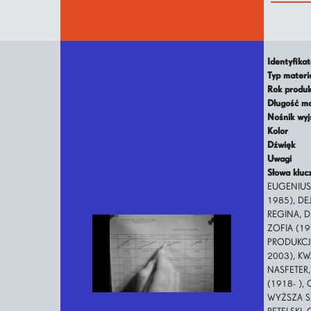
Identyfika
Typ mater
Rok produ
Długość m
Nośnik wy
Kolor
Dźwięk
Uwagi
Słowa klu
EUGENIUSZ
1985), DE
REGINA, D
ZOFIA (19
PRODUKCJA
2003), KW
NASFETER,
(1918- ),
WYŻSZA S