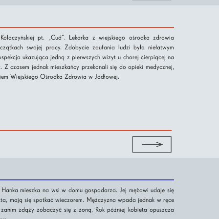
Kołaczyńskiej pt. „Cud”. Lekarka z wiejskiego ośrodka zdrowia
zątkach swojej pracy. Zdobycie zaufania ludzi było niełatwym
rospekcja ukazująca jedną z pierwszych wizyt u chorej cierpiącej na
. Z czasem jednak mieszkańcy przekonali się do opieki medycznej,
em Wiejskiego Ośrodka Zdrowia w Jodłowej.
 Hanka mieszka na wsi w domu gospodarza. Jej mężowi udaje się
tta, mają się spotkać wieczorem. Mężczyzna wpada jednak w ręce
 zanim zdąży zobaczyć się z żoną. Rok później kobieta opuszcza