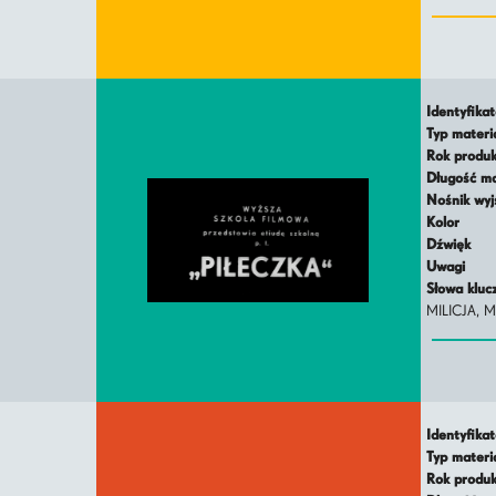
Identyfika
Typ mater
Rok produ
Długość m
Nośnik wy
Kolor
Dźwięk
Uwagi
Słowa klu
MILICJA, M
Identyfika
Typ mater
Rok produ