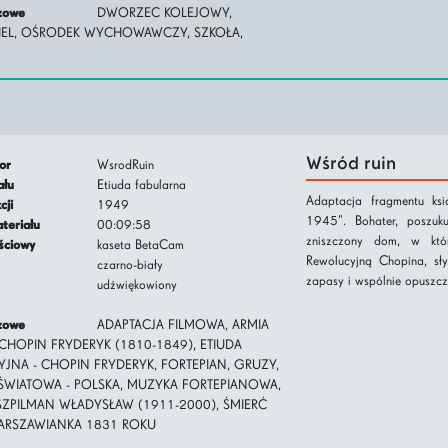
czowe
DWORZEC KOLEJOWY,
EL, OŚRODEK WYCHOWAWCZY, SZKOŁA,
Wśród ruin
tor
WsrodRuin
iału
Etiuda fabularna
Adaptacja fragmentu ksi
kcji
1949
1945”. Bohater, poszuku
ateriału
00:09:58
zniszczony dom, w któr
jściowy
kaseta BetaCam
Rewolucyjną Chopina, sł
czarno-biały
zapasy i wspólnie opuszcz
udźwiękowiony
czowe
ADAPTACJA FILMOWA, ARMIA
CHOPIN FRYDERYK (1810-1849), ETIUDA
JNA - CHOPIN FRYDERYK, FORTEPIAN, GRUZY,
 ŚWIATOWA - POLSKA, MUZYKA FORTEPIANOWA,
 SZPILMAN WŁADYSŁAW (1911-2000), ŚMIERĆ
WARSZAWIANKA 1831 ROKU