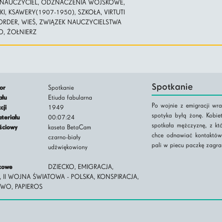
NAUCZYCIEL, ODZNACZENIA WOJSKOWE,
I, KSAWERY(1907-1950), SZKOŁA, VIRTUTI
- ORDER, WIEŚ, ZWIĄZEK NAUCZYCIELSTWA
O, ŻOŁNIERZ
Spotkanie
tor
Spotkanie
iału
Etiuda fabularna
Po wojnie z emigracji wr
kcji
1949
spotyka byłą żonę. Kobiet
ateriału
00:07:24
spotkała mężczyznę, z któ
jściowy
kaseta BetaCam
chce odnawiać kontaktów
czarno-biały
pali w piecu paczkę zagra
udźwiękowiony
czowe
DZIECKO, EMIGRACJA,
 II WOJNA ŚWIATOWA - POLSKA, KONSPIRACJA,
WO, PAPIEROS