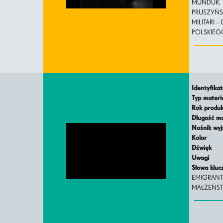
MUNDUR, 
PRUSZYŃSK
MILITARI 
POLSKIEG
Identyfika
Typ mater
Rok produ
Długość m
Nośnik wy
Kolor
Dźwięk
Uwagi
Słowa klu
EMIGRANT,
MAŁŻEŃST