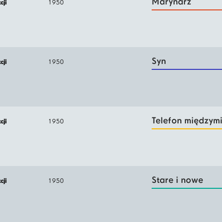
Marynarz
kcji
1950
Syn
kcji
1950
Telefon międzym
kcji
1950
Stare i nowe
kcji
1950