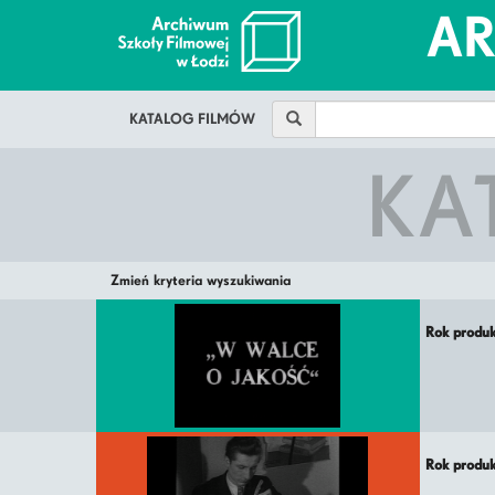
A
KATALOG FILMÓW
KA
Zmień kryteria wyszukiwania
Rok produ
Rok produ