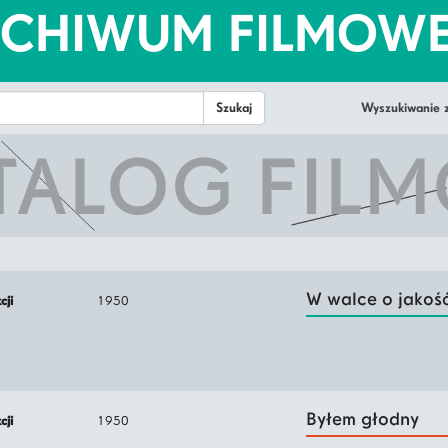
RCHIWUM FILMOW
Wyszukiwanie
TALOG FIL
W walce o jakoś
kcji
1950
Byłem głodny
kcji
1950